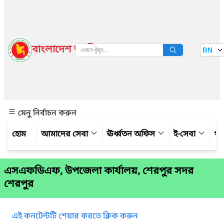
বাংলাদেশ জাতীয় তথ্য বাতায়ন
BN
দেখুন
মেনু নির্বাচন করুন
আমাদের সেবা
ঊর্ধ্বতন অফিস
ই-সেবা
গ্য
এসএফডিএফ, উপজেলা কার্যালয়, শেরপুর সদর
শেরপুর
এই কনটেন্টটি শেয়ার করতে ক্লিক করুন