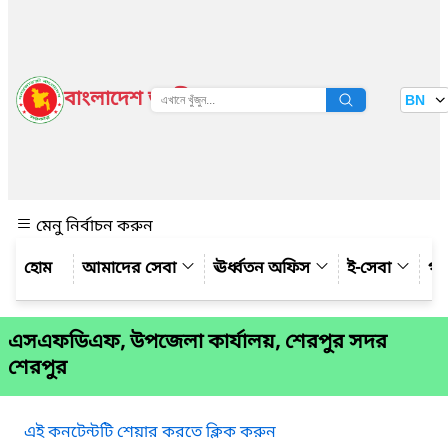
বাংলাদেশ জাতীয় তথ্য বাতায়ন
BN
দেখুন
মেনু নির্বাচন করুন
আমাদের সেবা
ঊর্ধ্বতন অফিস
ই-সেবা
গ্য
এসএফডিএফ, উপজেলা কার্যালয়, শেরপুর সদর
শেরপুর
এই কনটেন্টটি শেয়ার করতে ক্লিক করুন