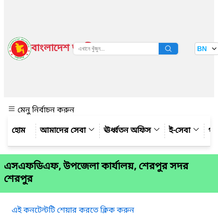
বাংলাদেশ জাতীয় তথ্য বাতায়ন
BN
দেখুন
মেনু নির্বাচন করুন
আমাদের সেবা
ঊর্ধ্বতন অফিস
ই-সেবা
গ্য
এসএফডিএফ, উপজেলা কার্যালয়, শেরপুর সদর
শেরপুর
এই কনটেন্টটি শেয়ার করতে ক্লিক করুন