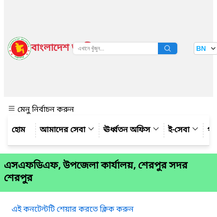
বাংলাদেশ জাতীয় তথ্য বাতায়ন
BN
দেখুন
মেনু নির্বাচন করুন
আমাদের সেবা
ঊর্ধ্বতন অফিস
ই-সেবা
গ্য
এসএফডিএফ, উপজেলা কার্যালয়, শেরপুর সদর
শেরপুর
এই কনটেন্টটি শেয়ার করতে ক্লিক করুন