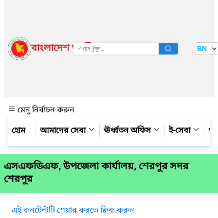
বাংলাদেশ জাতীয় তথ্য বাতায়ন
BN
দেখুন
মেনু নির্বাচন করুন
আমাদের সেবা
ঊর্ধ্বতন অফিস
ই-সেবা
গ্য
এসএফডিএফ, উপজেলা কার্যালয়, শেরপুর সদর
শেরপুর
এই কনটেন্টটি শেয়ার করতে ক্লিক করুন