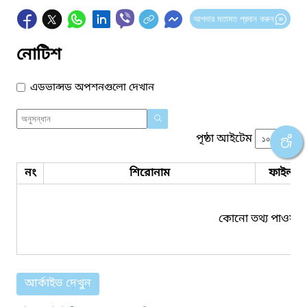
আপনার মতামত প্রদান করুন
নোটিশ
এডভান্সড অপশনগুলো দেখান
পৃষ্ঠা আইটেম
নং
শিরোনাম
ফাইল সম
কোনো তথ্য পাওয়া য
আর্কাইভ দেখুন